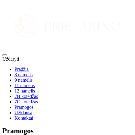
Uždaryti
Pradžia
8 namelis
9 namelis
11 namelis
12 namelis
7B kotedžas
7C kotedžas
Pramogos
Užklausa
Kontaktai
Pramogos