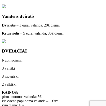
Vandens dviratis
Dvivietis –
3 eurai valanda, 20€ dienai
Keturvietis –
5 eurai valanda, 30€ dienai
DVIRAČIAI
Nuomuojami:
3 vyriški
3 moteriški
2 vaikiški
KAINOS:
pirma nuomos valanda: 5€
kiekviena papildoma valanda – 1€/val.
visą diena: 10€,